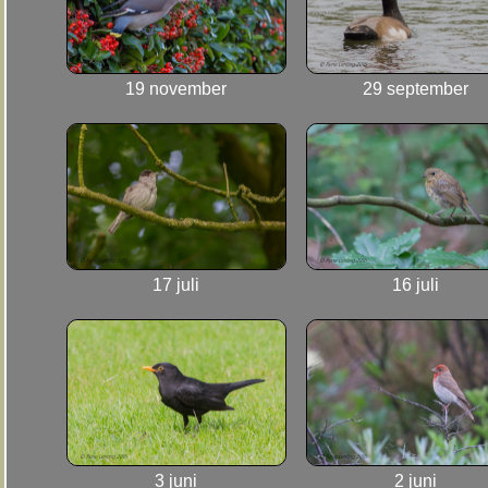
19 november
29 september
17 juli
16 juli
3 juni
2 juni