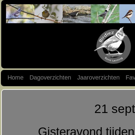
Home
Dagoverzichten
Jaaroverzichten
Fav
21 sep
Gisteravond tijden