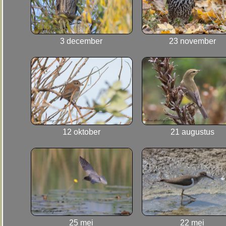
3 december
23 november
12 oktober
21 augustus
25 mei
22 mei