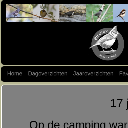
Home
Dagoverzichten
Jaaroverzichten
Fav
17 
Op de camping war