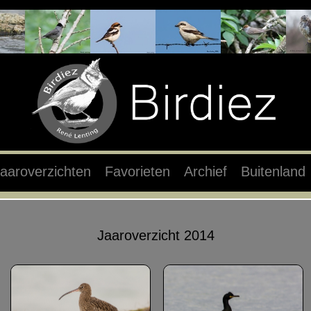
aaroverzichten
Favorieten
Archief
Buitenland
Jaaroverzicht 2014