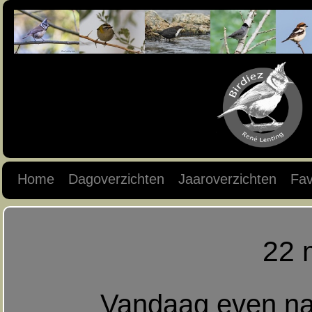
Home
Dagoverzichten
Jaaroverzichten
Fav
22 
Vandaag even na