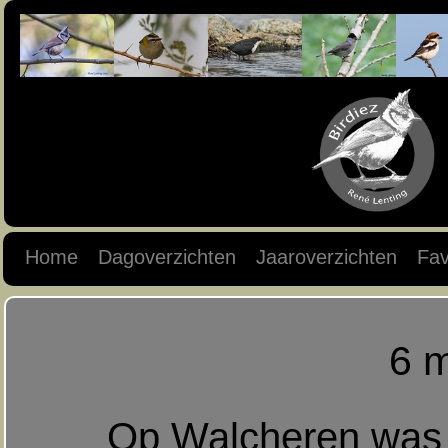
Home
Dagoverzichten
Jaaroverzichten
Fav
6 
Op Walcheren was e