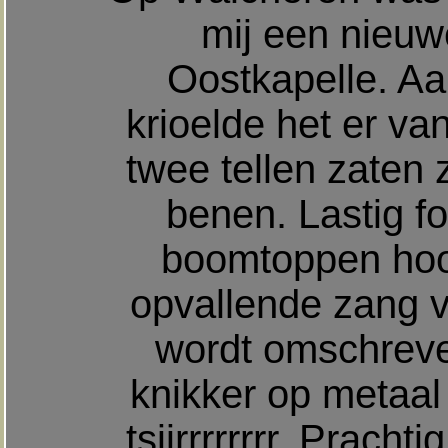
mij een nieuwe
Oostkapelle. A
krioelde het er v
twee tellen zaten 
benen. Lastig fo
boomtoppen hoor
opvallende zang va
wordt omschreve
knikker op metaal "tj
tsjirrrrrrrr. Prach