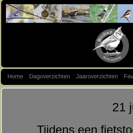
Home
Dagoverzichten
Jaaroverzichten
Fav
21 
Tijdens een fietst