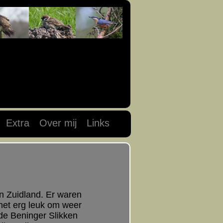
Extra
Over mij
Links
n Zuidland. Er waren
 het erg leuk om weer
 de Beninger Slikken