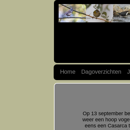
Home
Dagoverzichten
J
Op 13 september ben
weer een hoop vogels
eens een Casarca te