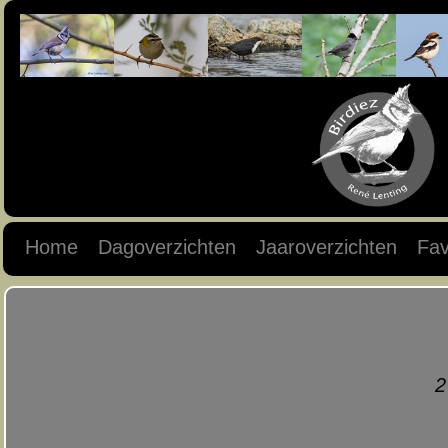
Home
Dagoverzichten
Jaaroverzichten
Fav
2