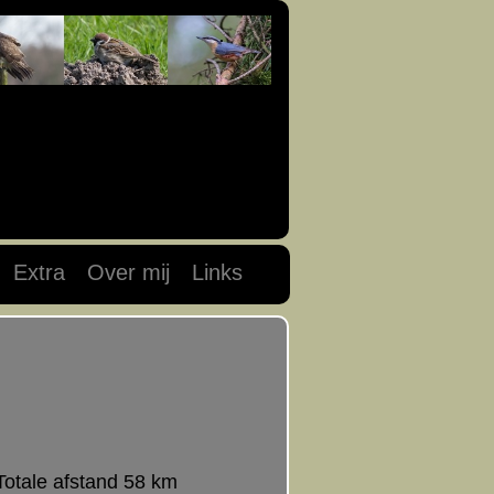
Extra
Over mij
Links
Totale afstand 58 km