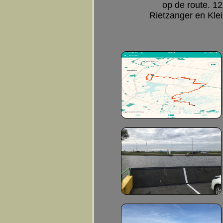
op de route. 1
Rietzanger en Klei