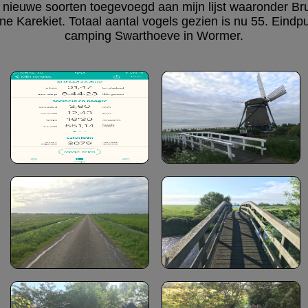
2 nieuwe soorten toegevoegd aan mijn lijst waaronder Bru
ne Karekiet. Totaal aantal vogels gezien is nu 55. Eind
camping Swarthoeve in Wormer.