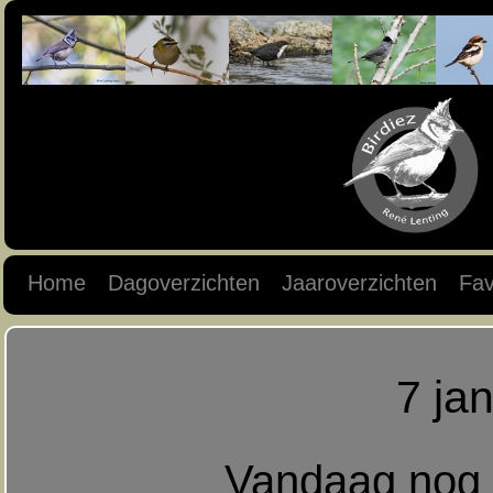
Home
Dagoverzichten
Jaaroverzichten
Fav
7 ja
Vandaag nog 