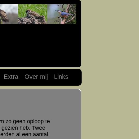
Extra
Over mij
Links
m zo geen oploop te
t gezien heb. Twee
rden al een aantal