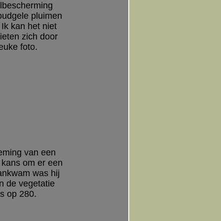
elbescherming
goudgele pluimen
Ik kan het niet
ieten zich door
euke foto.
neming van een
e kans om er een
aankwam was hij
n de vegetatie
ls op 280.