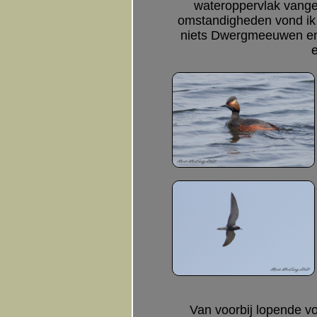
wateroppervlak vange
omstandigheden vond ik h
niets Dwergmeeuwen en h
Van voorbij lopende v