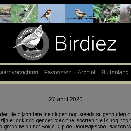
aaroverzichten
Favorieten
Archief
Buitenland
27 april 2020
en de bijzondere meldingen nog steeds stilgehouden o
 zijn er ook nog genoeg 'gewone' soorten die ik nog nooi
wergmeeuw en het Bokje. Op de Reeuwijksche Plassen we