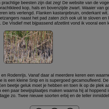
 prachtige beesten zijn dat zeg! De website van de vog
In prachtkleed kop, hals en bovenzijde zwart. Waaier van 
ren iets verlengd. Flanken kastanjebruin, onderkant wit. 
tzangers naast het pad zaten zich ook uit te sloven en l
n. De Visdief met bijpassend afzetlint vond ik vooral een l
l en Rodenrijs. Vanaf daar al meerdere keren een waar
kje is een kleine Snip en is supergoed gecamoufleerd. D
. Een beetje geluk moet je hebben en toen ik op de plek 
kon een paar bewijsplaatjes maken waarna hij al hoppend i
agje zo. Twee nieuwe soorten erbij en de teller inmidde