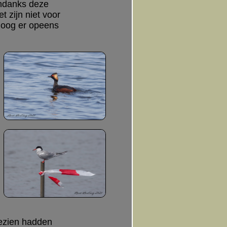
Ondanks deze
 zijn niet voor
loog er opeens
gezien hadden