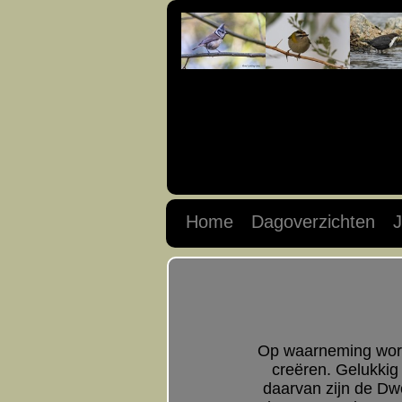
Home
Dagoverzichten
J
Op waarneming word
creëren. Gelukkig
daarvan zijn de D