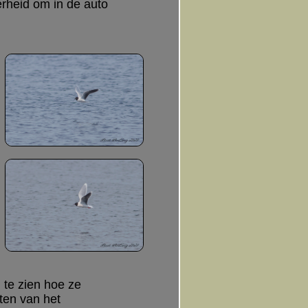
heid om in de auto
 te zien hoe ze
cten van het