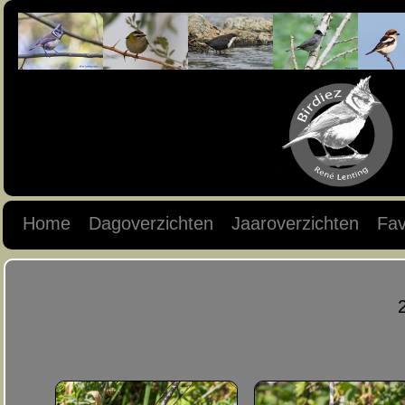
Home
Dagoverzichten
Jaaroverzichten
Fav
2