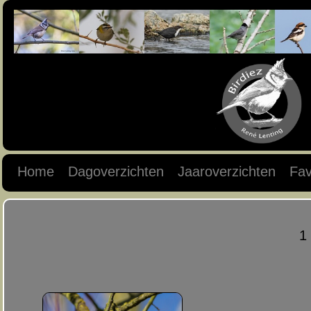
Home
Dagoverzichten
Jaaroverzichten
Fav
1