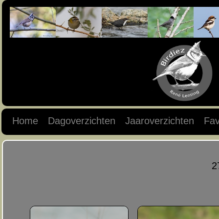
Home
Dagoverzichten
Jaaroverzichten
Fav
2