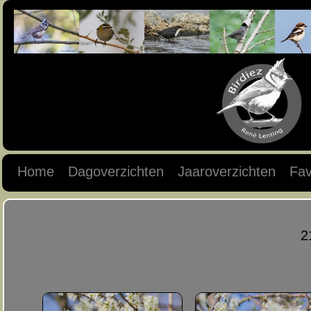
Home
Dagoverzichten
Jaaroverzichten
Fav
2