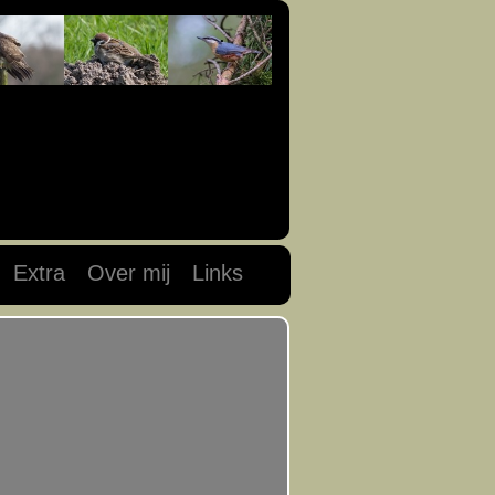
Extra
Over mij
Links