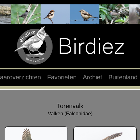
aaroverzichten
Favorieten
Archief
Buitenland
Torenvalk
Valken (Falconidae)