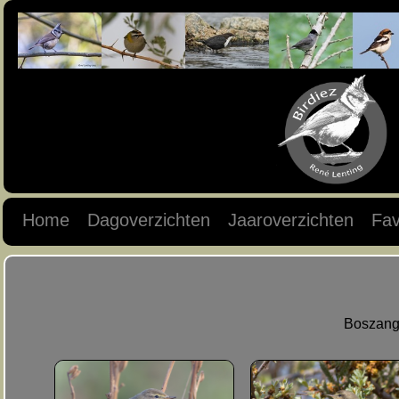
Home
Dagoverzichten
Jaaroverzichten
Fav
Boszange