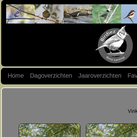
Home
Dagoverzichten
Jaaroverzichten
Fav
Vink