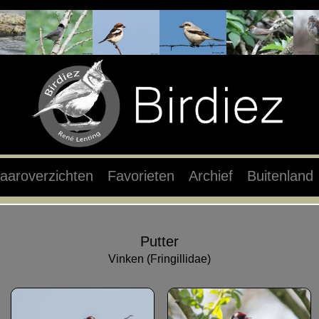
aaroverzichten
Favorieten
Archief
Buitenland
Putter
Vinken (Fringillidae)