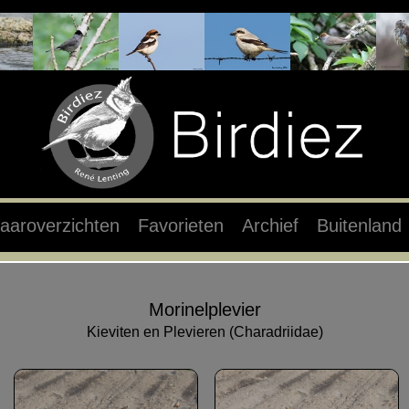
aaroverzichten
Favorieten
Archief
Buitenland
Morinelplevier
Kieviten en Plevieren (Charadriidae)