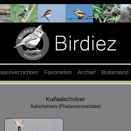
aaroverzichten
Favorieten
Archief
Buitenland
Kuifaalscholver
Aalscholvers (Phalacrocoracidae)