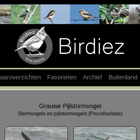
aaroverzichten
Favorieten
Archief
Buitenland
Grauwe Pijlstormvogel
Stormvogels en pijlstormvogels (Procellariidae)