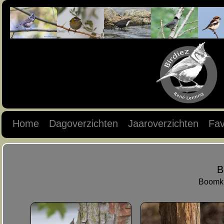
Home
Dagoverzichten
Jaaroverzichten
Fav
B
Boomkr