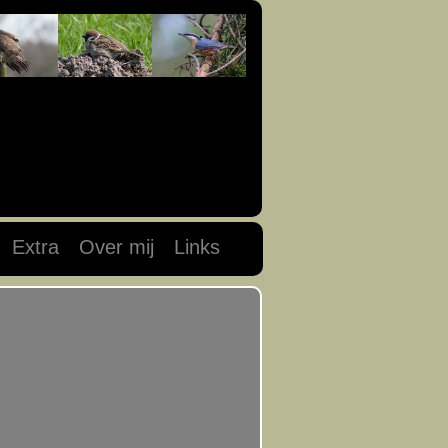
Extra
Over mij
Links