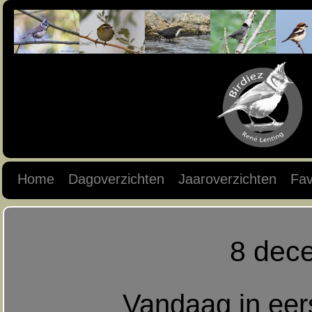
Home
Dagoverzichten
Jaaroverzichten
Fav
8 dec
Vandaag in eers