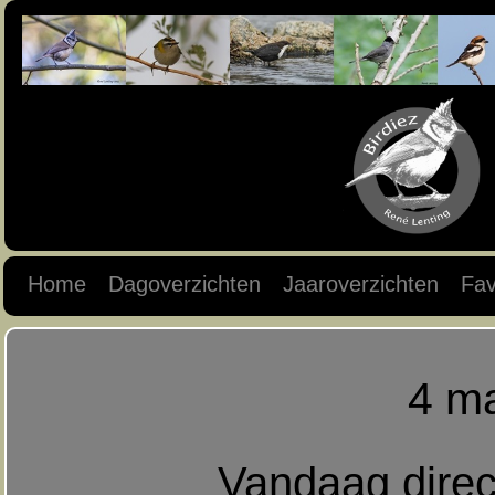
Home
Dagoverzichten
Jaaroverzichten
Fav
4 m
Vandaag direct