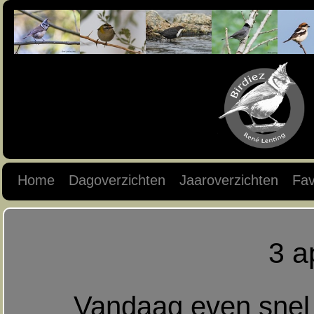
Home
Dagoverzichten
Jaaroverzichten
Fav
3 a
Vandaag even snel