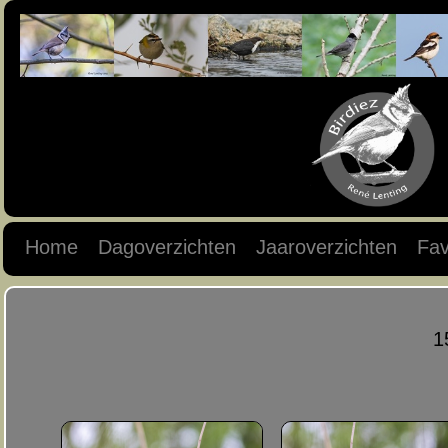
Home
Dagoverzichten
Jaaroverzichten
Fav
1